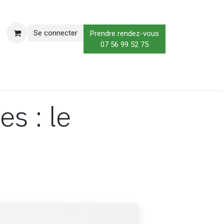
Se connecter
Prendre rendez-vous
07 56 99 52 75
oduits
Blog
Contactez-moi
s : le