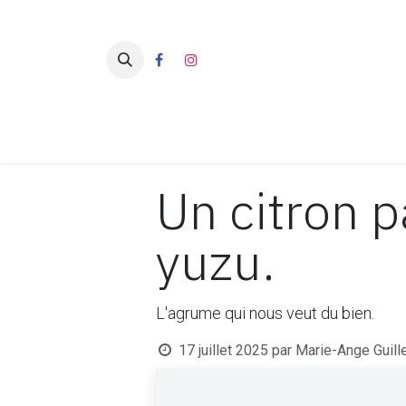
Se rendre au contenu
Page d'accueil
À propos de 
Un citron p
yuzu.
L'agrume qui nous veut du bien.
17 juillet 2025
par
Marie-Ange Guill