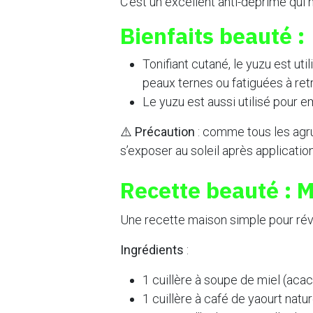
C'est un excellent anti-déprime qui
Bienfaits beauté :
Tonifiant cutané, le yuzu est util
peaux ternes ou fatiguées à retro
Le yuzu est aussi utilisé pour emb
⚠️
Précaution
: comme tous les agru
s’exposer au soleil après application
Recette beauté : 
Une recette maison simple pour réveil
Ingrédients
:
1 cuillère à soupe de miel (acaci
1 cuillère à café de yaourt natu