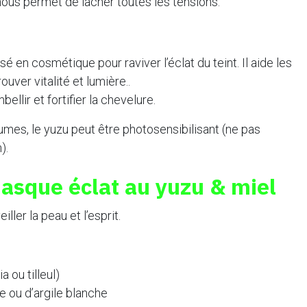
 nous permet de lacher toutes les tensions.
isé en cosmétique pour raviver l’éclat du teint. Il aide les
uver vitalité et lumière..
ellir et fortifier la chevelure.
mes, le yuzu peut être photosensibilisant (ne pas
).
Masque éclat au yuzu & miel
ler la peau et l’esprit.
a ou tilleul)
re ou d’argile blanche