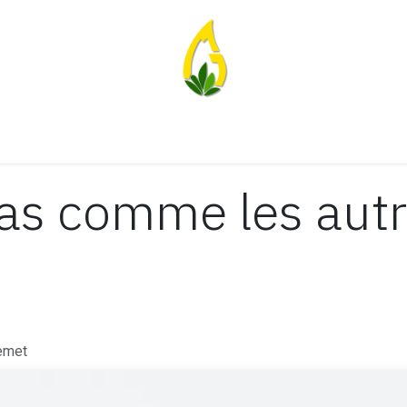
moi
Un peu plus sur l'aroma
Services
Ateliers
Mes pr
as comme les autre
emet